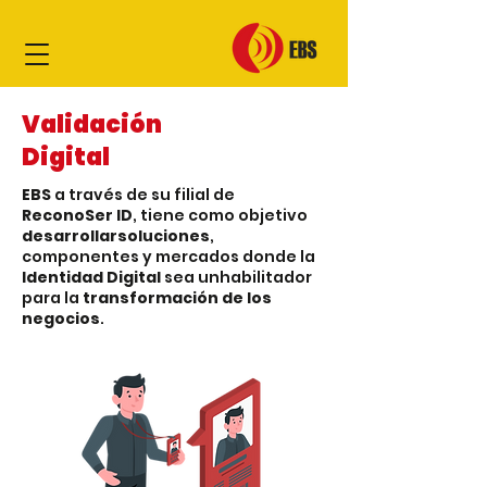
Validación
Digital
EBS
a través de su filial de
ReconoSer ID
, tiene como objetivo
desarrollar
soluciones
,
componentes y mercados donde la
Identidad Digital
sea un
habilitador
para la
transformación de los
negocios
.