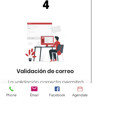
4
Validación de correo
​La validación correcta permitirá
al usuario acceder a la
Phone
Email
Facebook
Agendate
aplicación expuesta por la
entidad