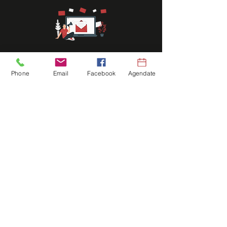
Correos Electrónicos
Phone
Email
Facebook
Agendate
Desde la plataforma iRis se
garantiza la entrega masiva de sus
correos electrónicos.