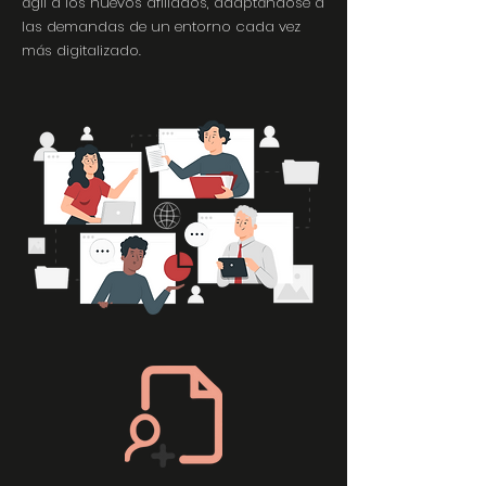
ágil a los nuevos afiliados, adaptándose a
las demandas de un entorno cada vez
más digitalizado.