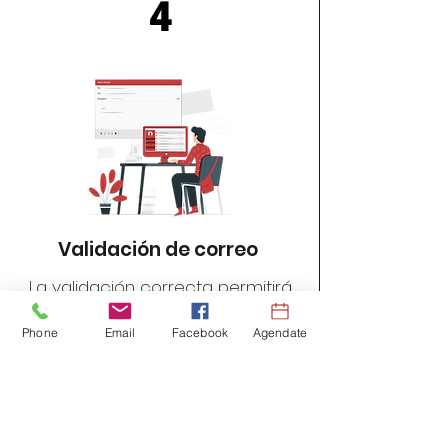
4
Validación de correo
​La validación correcta permitirá
al usuario acceder a la
Phone
Email
Facebook
Agendate
aplicación expuesta por la
entidad